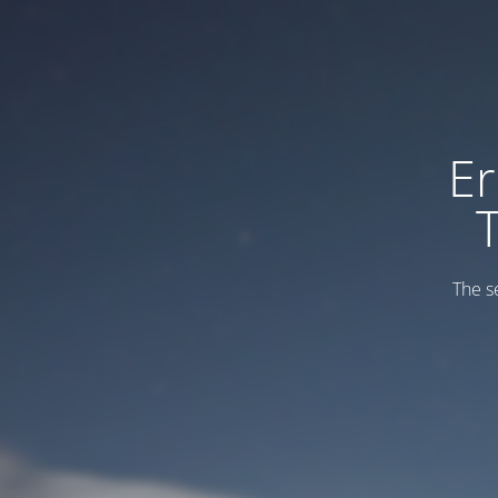
Er
The s