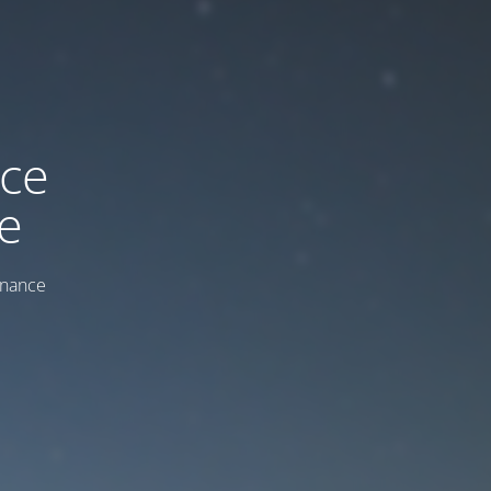
ice
e
enance